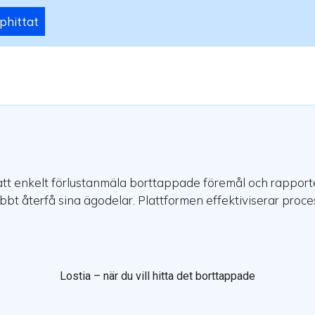
phittat
r att enkelt förlustanmäla borttappade föremål och rappor
bbt återfå sina ägodelar. Plattformen effektiviserar proc
Lostia – när du vill hitta det borttappade