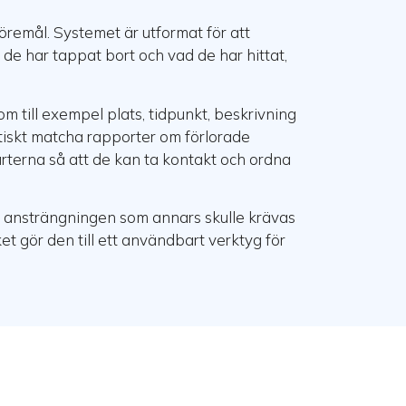
föremål. Systemet är utformat för att
e har tappat bort och vad de har hittat,
m till exempel plats, tidpunkt, beskrivning
tiskt matcha rapporter om förlorade
terna så att de kan ta kontakt och ordna
ch ansträngningen som annars skulle krävas
t gör den till ett användbart verktyg för