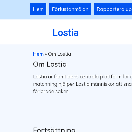
Hem
Förlustanmälan
Rapportera up
Lostia
Hem
»
Om Lostia
Om Lostia
Lostia är framtidens centrala plattform fö
matchning hjälper Lostia människor att sna
förlorade saker.
Fortsättning