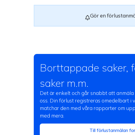
Gör en förlustanm
Borttappade saker, f
saker m.m.
Det är enkelt och går snabbt att anmäl
oss. Din förlust registreras omedelbart i 
matchar den med våra rapporter om upph
med mera.
Till förlustanmälan fo