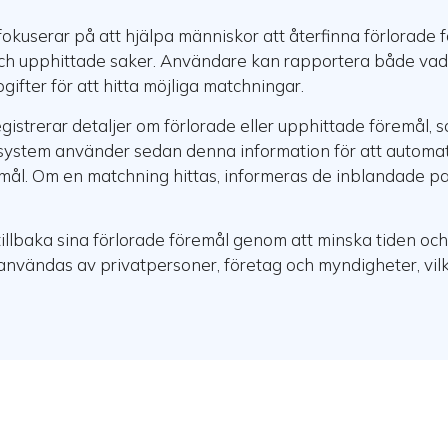
 fokuserar på att hjälpa människor att återfinna förlorade 
ch upphittade saker. Användare kan rapportera både vad d
fter för att hitta möjliga matchningar.
trerar detaljer om förlorade eller upphittade föremål, so
 system använder sedan denna information för att automa
ål. Om en matchning hittas, informeras de inblandade par
å tillbaka sina förlorade föremål genom att minska tiden o
användas av privatpersoner, företag och myndigheter, vilke