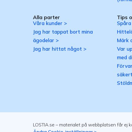
Alla parter
Tips 
Våra kunder >
Spåra
Jag har tappat bort mina
Hittel
ägodelar >
Märk 
Jag har hittat något >
Var u
med d
Förvar
säkert
Stöld
LOSTIA.se – materialet på webbplatsen får ej kop
Ändra Cookie-inställningar >