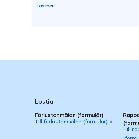
Läs mer
Lostia
Förlustanmälan (formulär)
Rappo
Till förlustanmälan (formulär) >
(formu
Till r
(formu