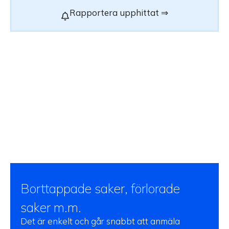
Rapportera upphittat ⇒
Borttappade saker, förlorade
saker m.m.
Det är enkelt och går snabbt att anmäla