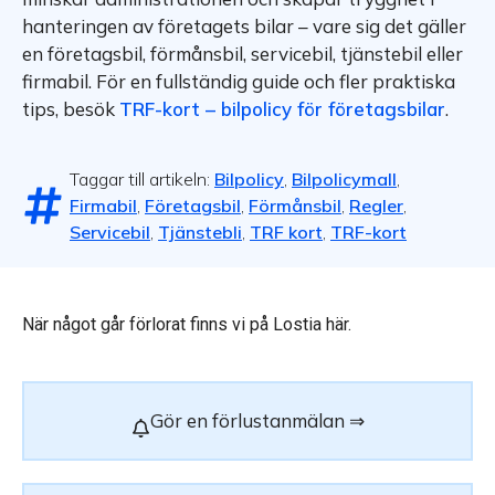
hanteringen av företagets bilar – vare sig det gäller
en företagsbil, förmånsbil, servicebil, tjänstebil eller
firmabil. För en fullständig guide och fler praktiska
tips, besök
TRF-kort – bilpolicy för företagsbilar
.
Taggar till artikeln:
Bilpolicy
,
Bilpolicymall
,
Firmabil
,
Företagsbil
,
Förmånsbil
,
Regler
,
Servicebil
,
Tjänstebli
,
TRF kort
,
TRF-kort
När något går förlorat finns vi på Lostia här.
Gör en förlustanmälan ⇒