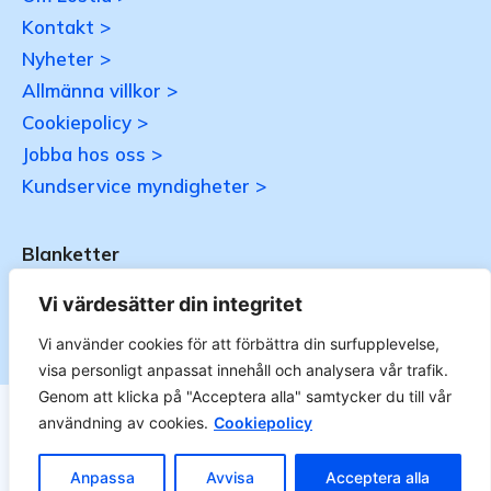
Kontakt >
Nyheter >
Allmänna villkor >
Cookiepolicy >
Jobba hos oss >
Kundservice myndigheter >
Blanketter
Uppdateras…
Vi värdesätter din integritet
Vi använder cookies för att förbättra din surfupplevelse,
visa personligt anpassat innehåll och analysera vår trafik.
Genom att klicka på "Acceptera alla" samtycker du till vår
användning av cookies.
Cookiepolicy
LOSTIA.se – materialet på webbplatsen får ej kopieras utan
tillåtelse. Alla priser anges ink. moms. 14 dagars ångerrätt.
Anpassa
Avvisa
Acceptera alla
Ändra Cookie-inställningar >