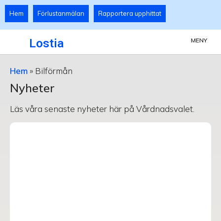
Hem
Förlustanmälan
Rapportera upphittat
Lostia
MENY
Hem
»
Bilförmån
Nyheter
Läs våra senaste nyheter här på Vårdnadsvalet.