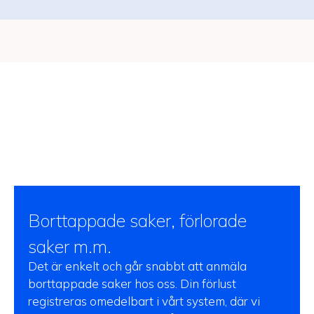
Borttappade saker, förlorade
saker m.m.
Det är enkelt och går snabbt att anmäla
borttappade saker hos oss. Din förlust
registreras omedelbart i vårt system, där vi