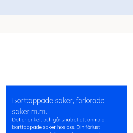
Borttappade saker, förlorade
saker m.m.
Det är enkelt och går snabbt att anmäla
borttappade saker hos oss. Din förlust