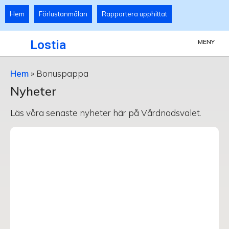
Hem
Förlustanmälan
Rapportera upphittat
Lostia
MENY
Hem
»
Bonuspappa
Nyheter
Läs våra senaste nyheter här på Vårdnadsvalet.