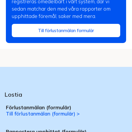
registreras omedelbart i vårt system, där vi
sedan matchar den med våra rapporter om
upphittade föremål, saker med mera.
Till förlustanmälan formulär
Lostia
Förlustanmälan (formulär)
Till förlustanmälan (formulär) >
Rapportera upphittat (formulär)