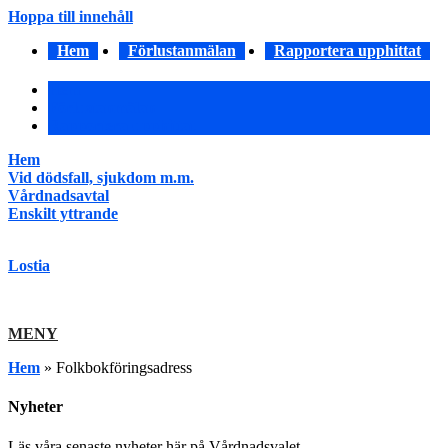
Hoppa till innehåll
Hem
Förlustanmälan
Rapportera upphittat
Hem
Förlustanmälan
Rapportera upphittat
Hem
Vid dödsfall, sjukdom m.m.
Vårdnadsavtal
Enskilt yttrande
Lostia
MENY
Hem
»
Folkbokföringsadress
Nyheter
Läs våra senaste nyheter här på Vårdnadsvalet.