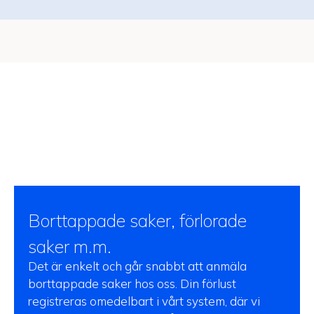
Borttappade saker, förlorade
saker m.m.
Det är enkelt och går snabbt att anmäla
borttappade saker hos oss. Din förlust
registreras omedelbart i vårt system, där vi