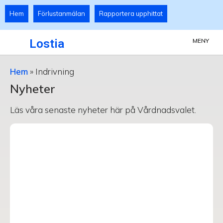
Hem
Förlustanmälan
Rapportera upphittat
Lostia
MENY
Hem
»
Indrivning
Nyheter
Läs våra senaste nyheter här på Vårdnadsvalet.