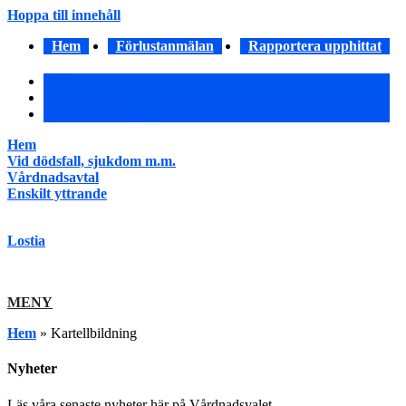
Hoppa till innehåll
Hem
Förlustanmälan
Rapportera upphittat
Hem
Förlustanmälan
Rapportera upphittat
Hem
Vid dödsfall, sjukdom m.m.
Vårdnadsavtal
Enskilt yttrande
Lostia
MENY
Hem
»
Kartellbildning
Nyheter
Läs våra senaste nyheter här på Vårdnadsvalet.