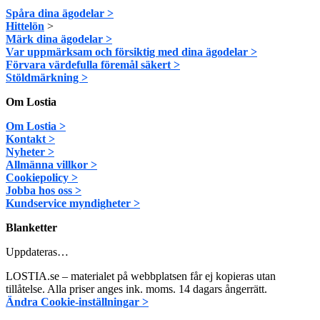
Spåra dina ägodelar >
Hittelön
>
Märk dina ägodelar >
Var uppmärksam och försiktig med dina ägodelar >
Förvara värdefulla föremål säkert >
Stöldmärkning >
Om Lostia
Om Lostia >
Kontakt >
Nyheter >
Allmänna villkor >
Cookiepolicy >
Jobba hos oss >
Kundservice myndigheter >
Blanketter
Uppdateras…
LOSTIA.se – materialet på webbplatsen får ej kopieras utan
tillåtelse. Alla priser anges ink. moms. 14 dagars ångerrätt.
Ändra Cookie-inställningar >