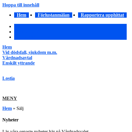
Hoppa till innehåll
Hem
Förlustanmälan
Rapportera upphittat
Hem
Förlustanmälan
Rapportera upphittat
Hem
Vid dödsfall, sjukdom m.m.
Vårdnadsavtal
Enskilt yttrande
Lostia
MENY
Hem
»
Sälj
Nyheter
Läs våra senaste nyheter här på Vårdnadsvalet.