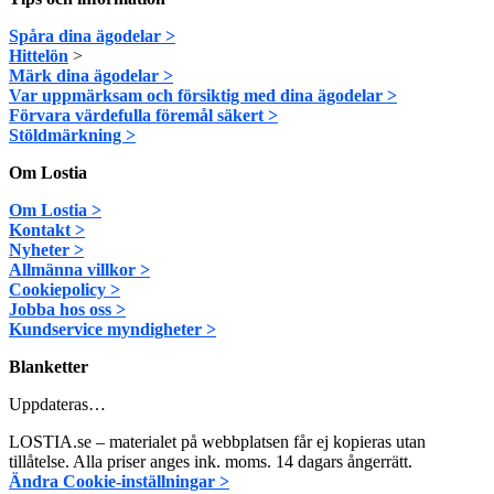
Spåra dina ägodelar >
Hittelön
>
Märk dina ägodelar >
Var uppmärksam och försiktig med dina ägodelar >
Förvara värdefulla föremål säkert >
Stöldmärkning >
Om Lostia
Om Lostia >
Kontakt >
Nyheter >
Allmänna villkor >
Cookiepolicy >
Jobba hos oss >
Kundservice myndigheter >
Blanketter
Uppdateras…
LOSTIA.se – materialet på webbplatsen får ej kopieras utan
tillåtelse. Alla priser anges ink. moms. 14 dagars ångerrätt.
Ändra Cookie-inställningar >