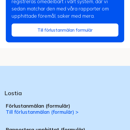
registreras omedelbart i vårt system, där vi
sedan matchar den med våra rapporter om
upphittade föremål, saker med mera.
Till förlustanmälan formulär
Lostia
Förlustanmälan (formulär)
Till förlustanmälan (formulär) >
Rapportera upphittat (formulär)