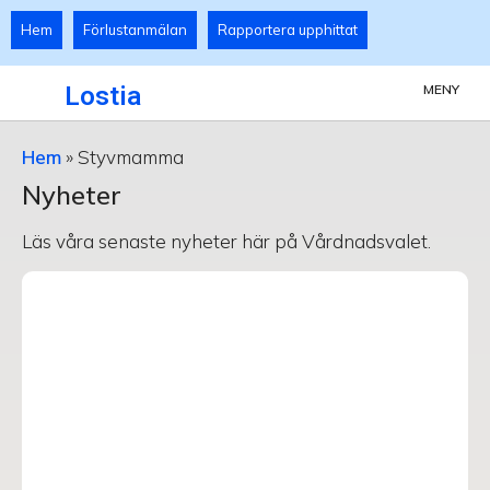
Hem
Förlustanmälan
Rapportera upphittat
Lostia
MENY
Hem
»
Styvmamma
Nyheter
Läs våra senaste nyheter här på Vårdnadsvalet.