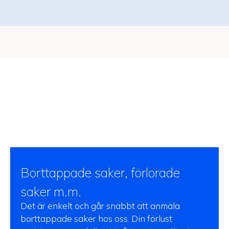
Borttappade saker, förlorade
saker m.m.
Det är enkelt och går snabbt att anmäla
borttappade saker hos oss. Din förlust