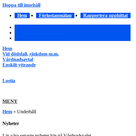
Hoppa till innehåll
Hem
Förlustanmälan
Rapportera upphittat
Hem
Förlustanmälan
Rapportera upphittat
Hem
Vid dödsfall, sjukdom m.m.
Vårdnadsavtal
Enskilt yttrande
Lostia
MENY
Hem
»
Underhåll
Nyheter
Läs våra senaste nyheter här på Vårdnadsvalet.