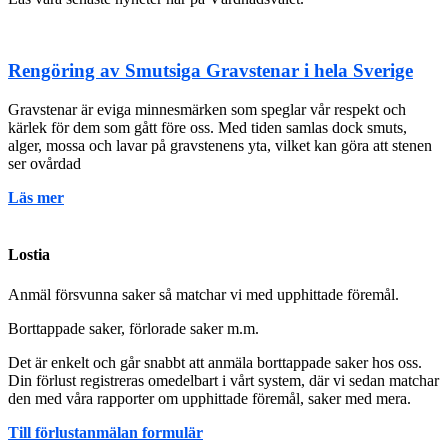
Rengöring av Smutsiga Gravstenar i hela Sverige
Gravstenar är eviga minnesmärken som speglar vår respekt och
kärlek för dem som gått före oss. Med tiden samlas dock smuts,
alger, mossa och lavar på gravstenens yta, vilket kan göra att stenen
ser ovårdad
Läs mer
Lostia
Anmäl försvunna saker så matchar vi med upphittade föremål.
Borttappade saker, förlorade saker m.m.
Det är enkelt och går snabbt att anmäla borttappade saker hos oss.
Din förlust registreras omedelbart i vårt system, där vi sedan matchar
den med våra rapporter om upphittade föremål, saker med mera.
Till förlustanmälan formulär