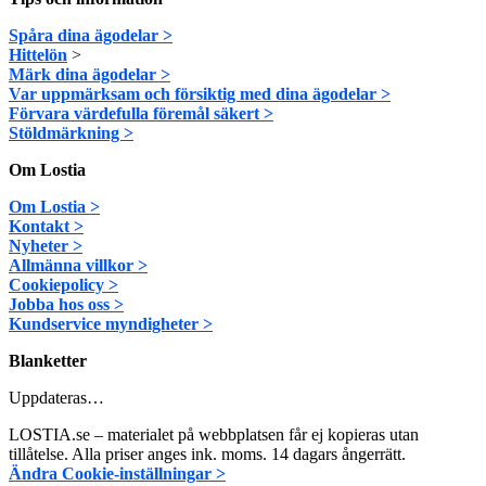
Spåra dina ägodelar >
Hittelön
>
Märk dina ägodelar >
Var uppmärksam och försiktig med dina ägodelar >
Förvara värdefulla föremål säkert >
Stöldmärkning >
Om Lostia
Om Lostia >
Kontakt >
Nyheter >
Allmänna villkor >
Cookiepolicy >
Jobba hos oss >
Kundservice myndigheter >
Blanketter
Uppdateras…
LOSTIA.se – materialet på webbplatsen får ej kopieras utan
tillåtelse. Alla priser anges ink. moms. 14 dagars ångerrätt.
Ändra Cookie-inställningar >