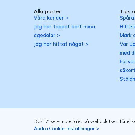
Alla parter
Tips 
Våra kunder >
Spåra
Jag har tappat bort mina
Hittel
ägodelar >
Märk 
Jag har hittat något >
Var u
med d
Förvar
säkert
Stöld
LOSTIA.se – materialet på webbplatsen får ej kop
Ändra Cookie-inställningar >