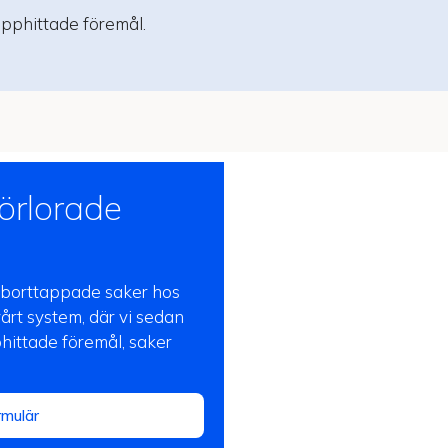
pphittade föremål.
örlorade
a borttappade saker hos
vårt system, där vi sedan
ittade föremål, saker
rmulär