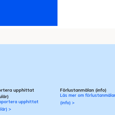
rtera upphittat
Förlustanmälan (info)
Läs mer om förlustanmäla
lär)
apportera upphittat
(info) >
lär) >