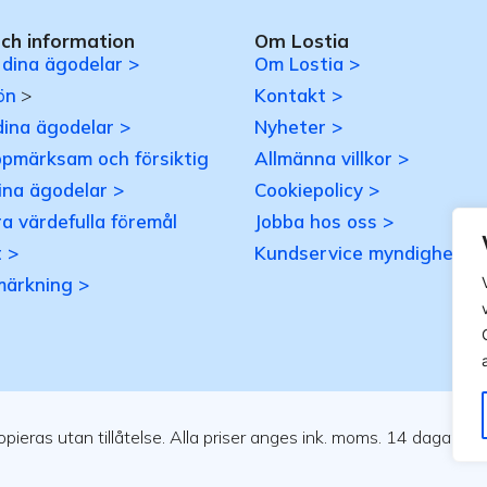
och information
Om Lostia
 dina ägodelar >
Om Lostia >
ön
>
Kontakt >
dina ägodelar >
Nyheter >
ppmärksam och försiktig
Allmänna villkor >
ina ägodelar >
Cookiepolicy >
a värdefulla föremål
Jobba hos oss >
 >
Kundservice myndigheter
märkning >
ieras utan tillåtelse. Alla priser anges ink. moms. 14 dagars ån