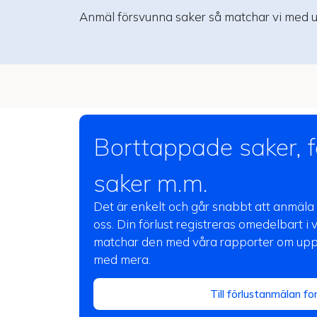
Anmäl försvunna saker så matchar vi med u
Borttappade saker, f
saker m.m.
Det är enkelt och går snabbt att anmäl
oss. Din förlust registreras omedelbart i 
matchar den med våra rapporter om upph
med mera.
Till förlustanmälan fo