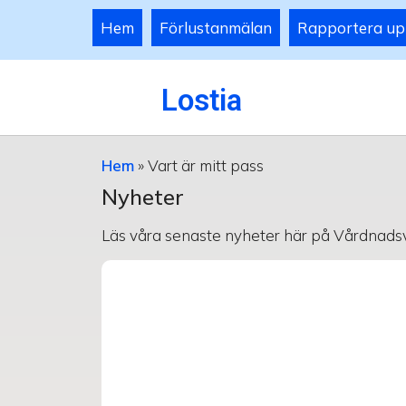
Hem
Förlustanmälan
Rapportera up
Lostia
Hem
»
Vart är mitt pass
Nyheter
Läs våra senaste nyheter här på Vårdnadsv