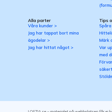
(formu
Alla parter
Tips 
Våra kunder >
Spåra
Jag har tappat bort mina
Hittel
ägodelar >
Märk 
Jag har hittat något >
Var u
med d
Förvar
säkert
Stöld
LOSTIA.se – materialet på webbplatsen får ej kop