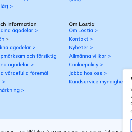
lär) >
och information
Om Lostia
 dina ägodelar >
Om Lostia >
ön
>
Kontakt >
dina ägodelar >
Nyheter >
ppmärksam och försiktig
Allmänna villkor >
ina ägodelar >
Cookiepolicy >
a värdefulla föremål
Jobba hos oss >
 >
Kundservice myndigheter
märkning >
ieras utan tillåtelse. Alla priser anges ink. moms. 14 dagars ån