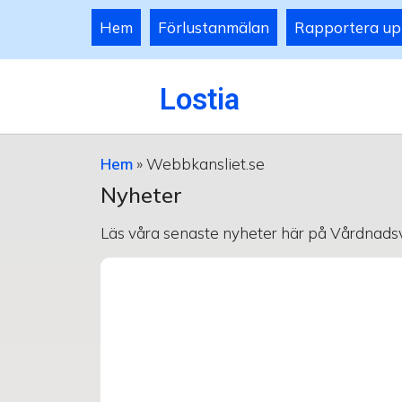
Hem
Förlustanmälan
Rapportera up
Lostia
Hem
»
Webbkansliet.se
Nyheter
Läs våra senaste nyheter här på Vårdnadsv