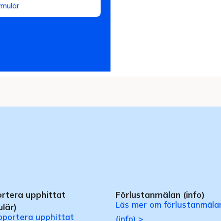
rmulär
rtera upphittat
Förlustanmälan (info)
Läs mer om förlustanmäla
lär)
apportera upphittat
(info) >