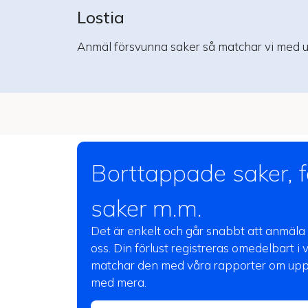
Lostia
Anmäl försvunna saker så matchar vi med u
Borttappade saker, f
saker m.m.
Det är enkelt och går snabbt att anmäl
oss. Din förlust registreras omedelbart i 
matchar den med våra rapporter om upph
med mera.