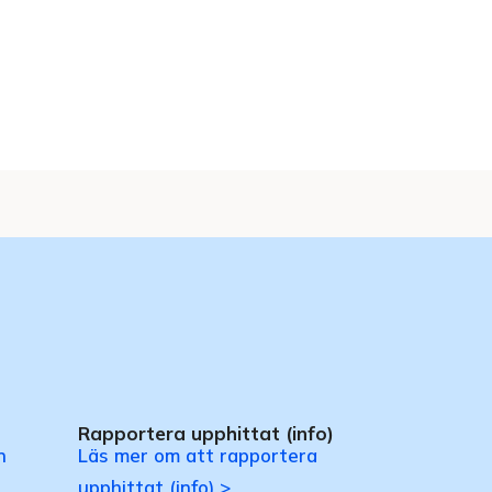
Rapportera upphittat (info)
n
Läs mer om att rapportera
upphittat (info) >