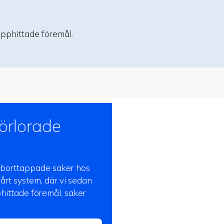
pphittade föremål.
örlorade
a borttappade saker hos
vårt system, där vi sedan
ittade föremål, saker